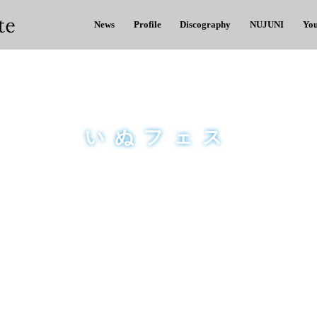
News
Profile
Discography
NUJUNI
Yo
いぬフェス