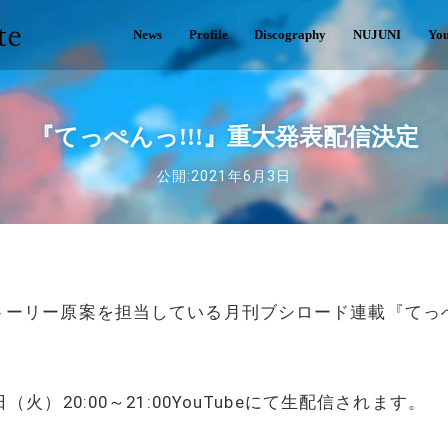
News
Profile
Discography
NUJUNI
Yo
『てっぺんっ!!!』重大発表配信決定
公開:2021年6月3日
ーリー原案を担当している月刊ブシロード連載『てっぺん
（火）20:00～21:00YouTubeにて生配信されます。