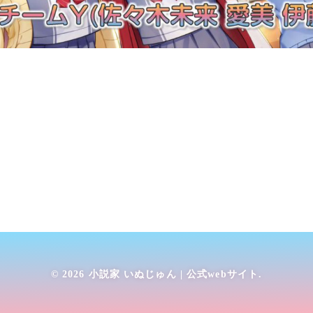
© 2026
小説家 いぬじゅん | 公式webサイト
.