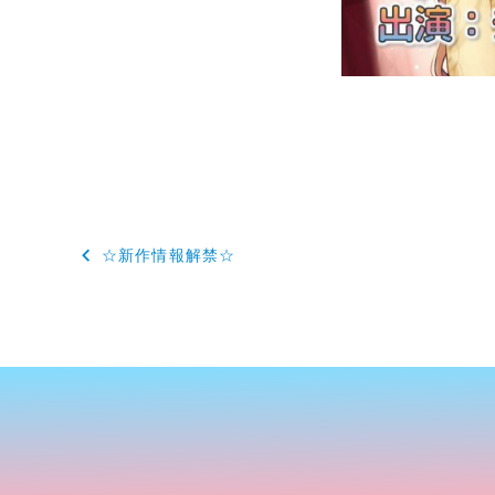
投
☆新作情報解禁☆
稿
ナ
ビ
ゲ
ー
シ