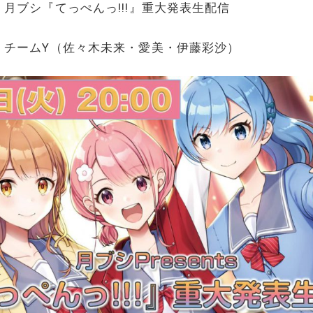
月ブシ『てっぺんっ!!!』重大発表生配信
ムY（佐々木未来・愛美・伊藤彩沙）