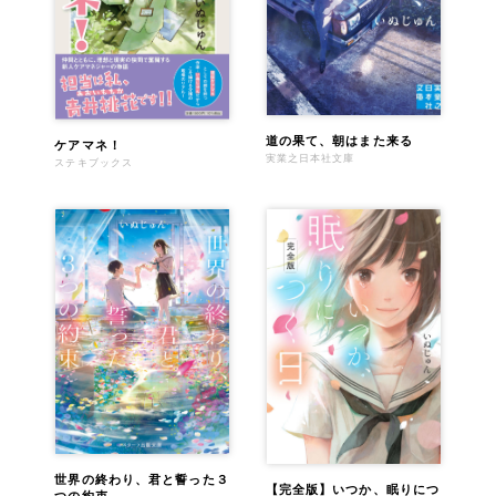
道の果て、朝はまた来る
ケアマネ！
実業之日本社文庫
ステキブックス
世界の終わり、君と誓った３
【完全版】いつか、眠りにつ
つの約束