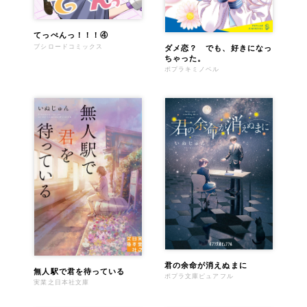
てっぺんっ！！！④
ブシロードコミックス
ダメ恋？ でも、好きになっ
ちゃった。
ポプラキミノベル
君の余命が消えぬまに
無人駅で君を待っている
ポプラ文庫ピュアフル
実業之日本社文庫