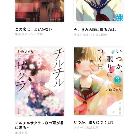
この恋は、とどかない
今、きみの瞳に映るのは。
集英社オレンジ文庫
実業之日本社文庫GROW
いつか、眠りにつく日3
チルチルサクラ～桜の雨が君
に降る～
スターツ出版文庫
角川文庫