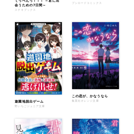
てっぺんっ！！！ ～君に出
ブシロードコミックス
会うための7日間～
ステキブックス
この恋が、かなうなら
遊園地脱出ゲーム
集英社オレンジ文庫
野いちごジュニア文庫