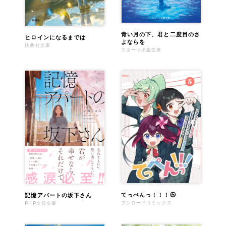
青い月の下、君と二度目のさ
ヒロインになるまでは
よならを
扶桑社文庫
スターツ出版文庫
てっぺんっ！！！⑤
記憶アパートの坂下さん
ブシロードコミックス
PHP文芸文庫