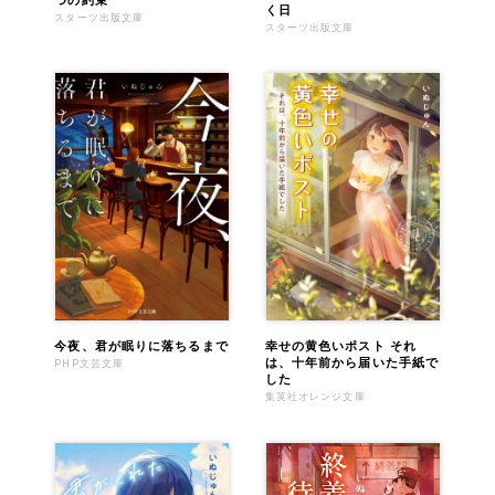
く日
スターツ出版文庫
スターツ出版文庫
今夜、君が眠りに落ちるまで
幸せの黄色いポスト それ
は、十年前から届いた手紙で
PHP文芸文庫
した
集英社オレンジ文庫