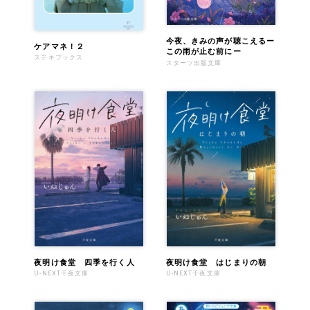
今夜、きみの声が聴こえるー
ケアマネ！２
この雨が止む前にー
ステキブックス
スターツ出版文庫
夜明け食堂 四季を行く人
夜明け食堂 はじまりの朝
U-NEXT千夜文庫
U-NEXT千夜文庫