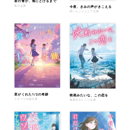
君の青が、海にとけるまで
角川文庫
今夜、きみの声がきこえる
野いちごジュニア文庫
君がくれた1/2の奇跡
映画みたいな、この恋を
スターツ出版文庫
集英社オレンジ文庫