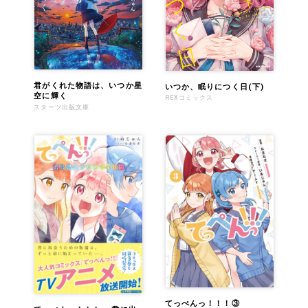
君がくれた物語は、いつか星
いつか、眠りにつく日(下)
空に輝く
REXコミックス
スターツ出版文庫
てっぺんっ！！！③