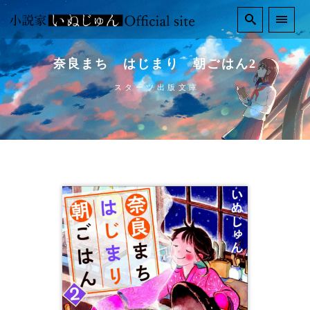
奈良まち はじまり 朝ごはん2
スターツ出版文庫