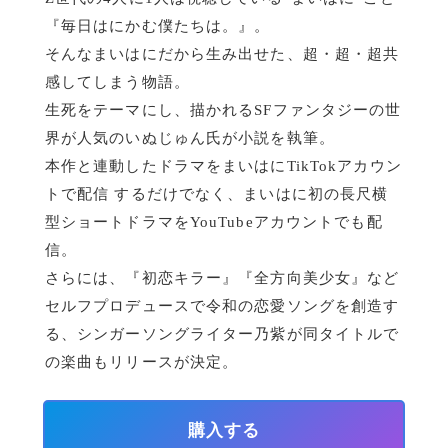
『毎日はにかむ僕たちは。』。
そんなまいはにだから生み出せた、超・超・超共
感してしまう物語。
生死をテーマにし、描かれるSFファンタジーの世
界が人気のいぬじゅん氏が小説を執筆。
本作と連動したドラマをまいはにTikTokアカウン
トで配信 するだけでなく、まいはに初の長尺横
型ショートドラマをYouTubeアカウントでも配
信。
さらには、『初恋キラー』『全方向美少女』など
セルフプロデュースで令和の恋愛ソングを創造す
る、シンガーソングライター乃紫が同タイトルで
の楽曲もリリースが決定。
購入する