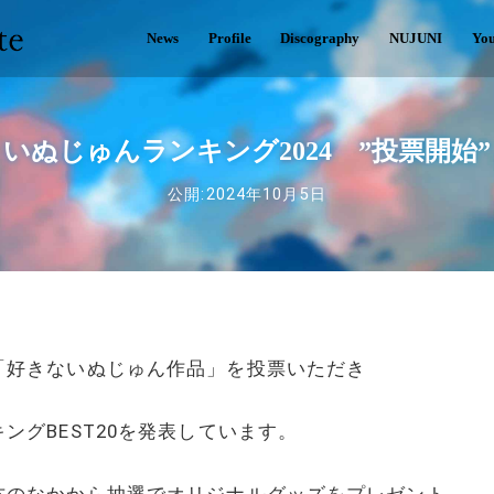
News
Profile
Discography
NUJUNI
Yo
いぬじゅんランキング2024 ”投票開始”
公開:2024年10月5日
「好きないぬじゅん作品」を投票いただき
ングBEST20を発表しています。
方のなかから抽選でオリジナルグッズをプレゼント。