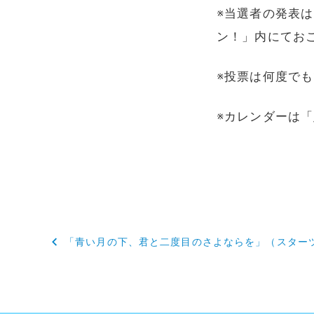
※当選者の発表
ン！」内にてお
※投票は何度で
※カレンダーは
投
「青い月の下、君と二度目のさよならを」（スター
稿
ナ
ビ