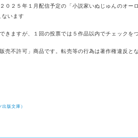
は２０２５年１月配信予定の「小説家いぬじゅんのオー
こないます
もできますが、１回の投票では５作品以内でチェックを
「販売不許可」商品です。転売等の行為は著作権違反と
ツ出版文庫）