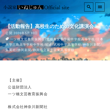
【活動報告】高校生のための文化講演会
公開:2026年5月30日
一ツ橋文芸教育振興会
/
北鎌倉女子学園中学校高等学校
/
日本
大学三島高等学校中学校
/
昭通
/
武相中学高等学校
/
神奈川新聞
/
集英社
/
静岡新聞
/
静岡県立富士宮東高等学校
【主催】
公益財団法人
一ツ橋文芸教育振興会
株式会社神奈川新聞社