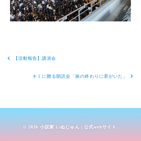
投
【活動報告】講演会
稿
キミに贈る朗読会「旅の終わりに君がいた」
ナ
ビ
ゲ
ー
シ
© 2026
小説家 いぬじゅん | 公式webサイト
.
ョ